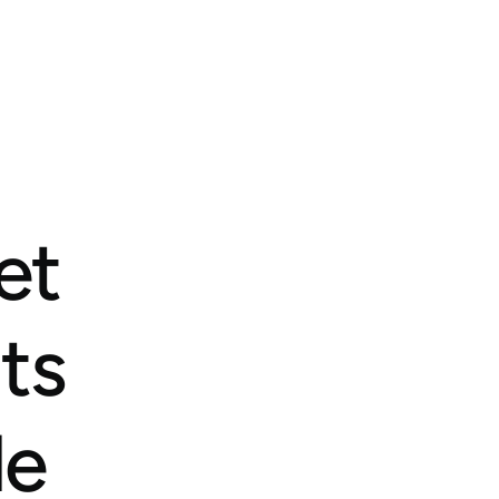
et
ts
de