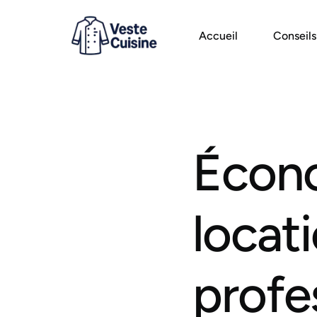
Accueil
Conseils
Écono
locat
profe