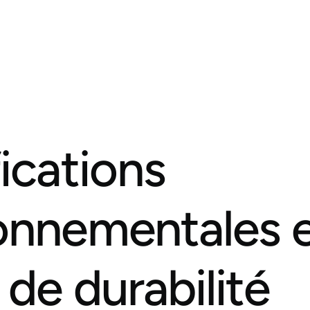
fications
onnementales 
 de durabilité