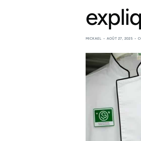
expli
MICKAEL
AOÛT 27, 2025
C