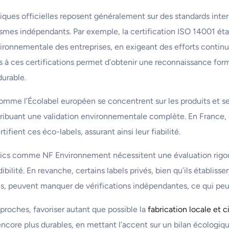
giques officielles reposent généralement sur des standards inte
smes indépendants. Par exemple, la certification ISO 14001 étab
ronnementale des entreprises, en exigeant des efforts continus
s à ces certifications permet d’obtenir une reconnaissance fo
urable.
 comme l’Écolabel européen se concentrent sur les produits et se
attribuant une validation environnementale complète. En France,
ient ces éco-labels, assurant ainsi leur fiabilité.
ics comme NF Environnement nécessitent une évaluation rigo
dibilité. En revanche, certains labels privés, bien qu’ils établisse
, peuvent manquer de vérifications indépendantes, ce qui peut
pproches, favoriser autant que possible la
fabrication locale et c
encore plus durables, en mettant l’accent sur un bilan écologiqu