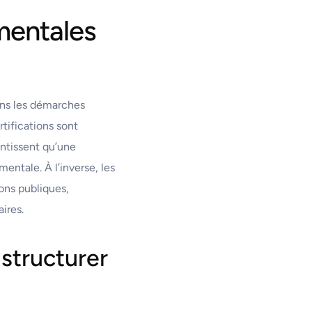
mentales
dans les démarches
tifications sont
antissent qu’une
entale. À l’inverse, les
ons publiques,
ires.
 structurer