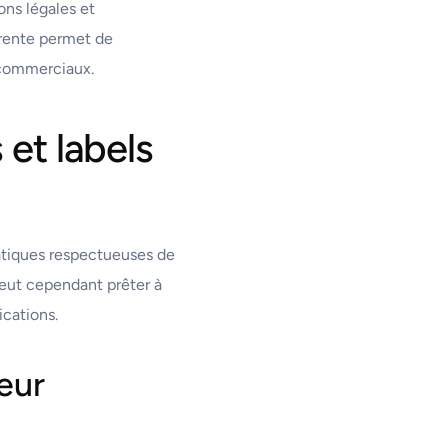
ons légales et
érente permet de
 commerciaux.
 et labels
ratiques respectueuses de
peut cependant prêter à
ications.
leur